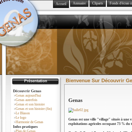
Annuaire
Cliparts
Fonds d'écran c
Accueil
Bienvenue Sur Découvrir G
Présentation
Découvrir Genas
Genas aujourd'hui
>
Genas
Genas autrefois
>
Genas et son histoire
>
Genas et son histoire (fin)
>
Le Blason
>
Le logo
>
Genas est une ville "village" située à une
Harmonie de Genas
>
exploitations agricoles occupant 73 % du t
Infos pratiques
Plan de Genas
>