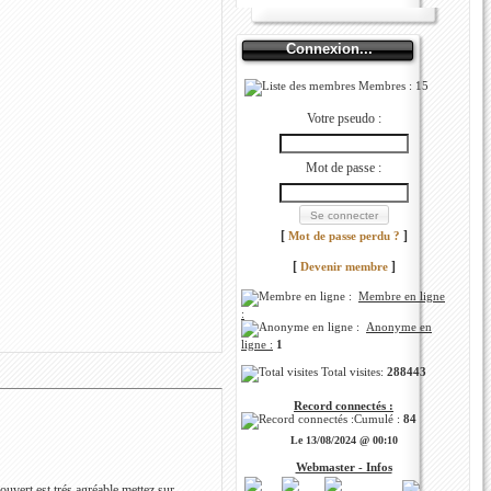
Connexion...
Membres : 15
Votre pseudo :
Mot de passe :
[
]
Mot de passe perdu ?
[
]
Devenir membre
Membre en ligne
:
Anonyme en
ligne :
1
Total visites:
288443
Record connectés :
Cumulé :
84
Le 13/08/2024 @ 00:10
Webmaster - Infos
ouvert est trés agréable.mettez sur