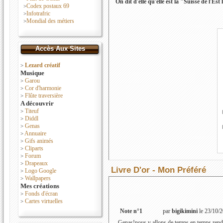
On dit d'elle qu'elle est la "Suisse de l'Est
Codex postaux 69
>
Infotrafric
>
Mondial des métiers
>
Accès Aux Sites
Lezard créatif
>
Musique
Garou
>
Cor d'harmonie
>
Flûte traversière
>
A découvrir
Titeuf
>
Diddl
>
Genas
>
Annuaire
>
Gifs animés
>
Cliparts
>
Forum
>
Drapeaux
>
Livre D'or - Mon Préféré
Logo Google
>
Wallpapers
>
Mes créations
Fonds d'écran
>
Cartes virtuelles
>
Note n°1
par
bigikimini
le 23/10/
Genas!nous y allons de temps en temps rendre v