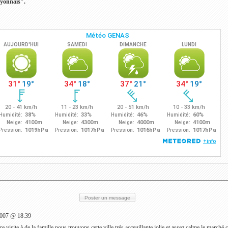
 lyonnais".
Poster un message
2007 @ 18:39
isite à de la famille.nous trouvons cette ville trés acceuillante,jolie et assez calme.le marché c